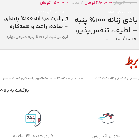
280.000
تومان
عدد
250.000
تومان
400.000
تومان
انتخاب گزینه‌ها
انتخاب گزینه‌ها
بادی زنانه ۱۰۰٪ پنبه
تی‌شرت مردانه 100٪ پنبه‌ای
– ساده، راحت و همه‌کاره
– لطیف، تنفس‌پذیر،
این تی‌شرت از 100٪ پنبه طبیعی تولید
کاملاً طبیعی
شده تا نهایت راحتی، نرمی و تنفس‌پذیری
را برای شما فراهم کند. طراحی ساده و
این بادی زنانه از پارچه فاین ریب با الیاف
بی‌چاپ آن، این محصول را به یک گزینه‌ی
۱۰۰٪ پنبه خالص تولید شده لذا بسیار
بیسیک و کاربردی برای هر روز تبدیل
نرم، لطیف و کاملاً سازگار با پوست‌های
کرده است.
حساس می باشد.
واتساپ پشتیبانی:۰۹۳۹۷۰۸۰۰۱۳ هفت روز هفته، ۲۴ ساعت شبانه‌روز پاسخگوی شما هستیم.
بازگشت به بالا
تحویل اکسپرس
۷ روز هفته، ۲۴ ساعته