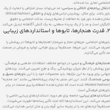
اجتماعیِ تمایز، بنا شده‌اند.
انتقال پیام‌های اخلاقی و سیاسی:
مد می‌تواند بستر اعتراض یا حمایت از یک
باور باشد. برای مثال، پوشیدن لباس‌های
پایدار و اخلاقی
(Ethical Fashion)
نشان‌دهنده باور فرد به حفاظت از محیط زیست، عدالت اجتماعی و حقوق
کارگران است و مد را از یک پدیده سطحی، به یک کنش آگاهانه تبدیل می‌کند.
۲. قدرت هنجارها، تابوها و استانداردهای زیبایی
باورهای اجتماعی، مرزهای مجاز و غیرمجاز (هنجارها و تابوها) در پوشش را
تعریف می‌کنند. این مرزها، مستقیماً بر روی طراحی، تولید و فروش در صنعت
مد تأثیر می‌گذارند.
هنجارهای فرهنگی و دینی:
در جوامع مختلف، اعتقادات مذهبی و فرهنگی،
نوع پوشش را از نظر میزان پوشیدگی، رنگ و طرح تعیین می‌کنند. برندهای
جهانی برای ورود به این بازارها، باید محصولات خود را با این
باورهای عمیق و
بومی
هماهنگ کنند. این امر، منجر به ایجاد زیرشاخه‌هایی مانند “مد محجبه”
(Modest Fashion) شده است که نشان‌دهنده انعطاف‌پذیری صنعت در برابر
باورهای فرهنگی است.
استانداردهای زیبایی:
جامعه برای هر دوره، استانداردهای زیبایی خاصی را
تعریف می‌کند. این استانداردها (که تحت تأثیر رسانه‌ها تقویت می‌شوند)،
مستقیماً ترندهای مد را در زمینه سایز، فُرم بدن و مدل لباس هدایت می‌کنند.