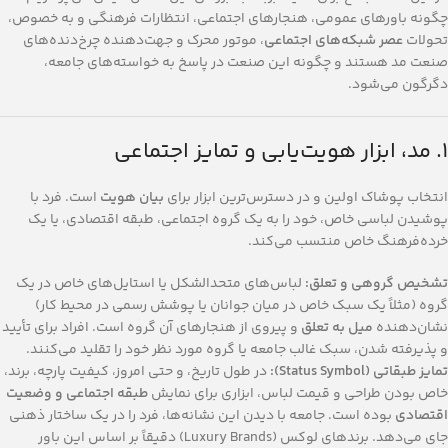
چگونه باورهای عمومی، هنجارهای اجتماعی، انتظارات فرهنگی و به خصوص،
تحولات
عصر شبکه‌های اجتماعی
، موتور محرک و جهت‌دهنده چرخ‌دنده‌های
صنعت مد هستند و چگونه این صنعت در پاسخ به خواسته‌های جامعه،
دگرگون می‌شود.
۱. مد، ابزار هویت‌یابی و تمایز اجتماعی
انتخاب پوشاک اولین و در دسترس‌ترین ابزار برای
بیان هویت
است. فرد با
پوشیدن لباسی خاص، خود را به یک گروه اجتماعی، طبقه اقتصادی، یا یک
خرده‌فرهنگ خاص منتسب می‌کند.
تشخیص گروهی و تعلق:
لباس‌های متحدالشکل یا استایل‌های خاص در یک
گروه (مثلاً یک سبک خاص در میان جوانان یا پوشش رسمی در محیط کار)
نشان‌دهنده
میل به تعلق
و پیروی از هنجارهای آن گروه است. افراد برای تأیید
و پذیرفته شدن، سبک غالب جامعه یا گروه مورد نظر خود را تقلید می‌کنند.
تمایز طبقاتی (Status Symbol):
در طول تاریخ، و حتی امروز، کیفیت پارچه، برند،
خاص بودن طراحی و قیمت لباس، ابزاری برای نمایش
طبقه اجتماعی و وضعیت
اقتصادی
بوده است. جامعه با دیدن این نشانه‌ها، فرد را در یک ساختار ذهنی
جای می‌دهد. برندهای لوکس (Luxury Brands) دقیقاً بر اساس این باور