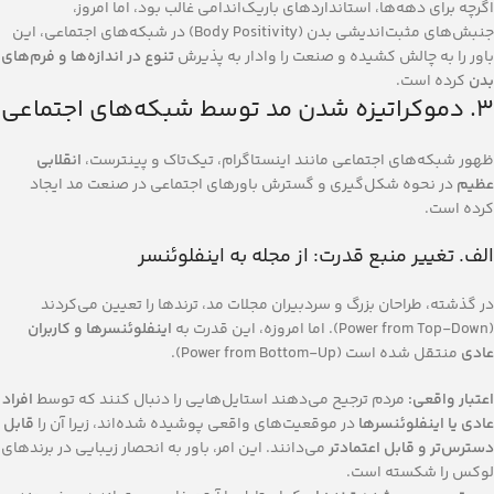
اگرچه برای دهه‌ها، استانداردهای باریک‌اندامی غالب بود، اما امروز،
جنبش‌های مثبت‌اندیشی بدن (Body Positivity) در شبکه‌های اجتماعی، این
باور را به چالش کشیده و صنعت را وادار به پذیرش
تنوع در اندازه‌ها و فرم‌های
بدن
کرده است.
۳. دموکراتیزه شدن مد توسط شبکه‌های اجتماعی
ظهور شبکه‌های اجتماعی مانند اینستاگرام، تیک‌تاک و پینترست،
انقلابی
عظیم
در نحوه شکل‌گیری و گسترش باورهای اجتماعی در صنعت مد ایجاد
کرده است.
الف. تغییر منبع قدرت: از مجله به اینفلوئنسر
در گذشته، طراحان بزرگ و سردبیران مجلات مد، ترندها را تعیین می‌کردند
(Power from Top-Down). اما امروزه، این قدرت به
اینفلوئنسرها و کاربران
عادی
منتقل شده است (Power from Bottom-Up).
اعتبار واقعی:
مردم ترجیح می‌دهند استایل‌هایی را دنبال کنند که توسط
افراد
عادی یا اینفلوئنسرها
در موقعیت‌های واقعی پوشیده شده‌اند، زیرا آن را
قابل
دسترس‌تر و قابل اعتمادتر
می‌دانند. این امر، باور به انحصار زیبایی در برندهای
لوکس را شکسته است.