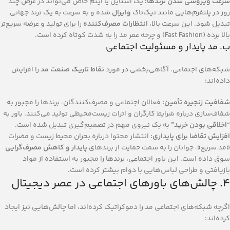
سرعت ویروسی شدن ترندها:
یک استایل یا آیتم خاص می‌تواند در عرض چند
روز در پلتفرم‌هایی مانند تیک‌تاک
وایرال
شده و به سرعت به یک ترند جهانی
تبدیل شود. این سرعت بالا،
انتظارات مصرف‌کننده
را برای تولید و عرضه سریع‌تر
بالا برده (Fast Fashion) و چرخه عمر مد را به شدت کوتاه کرده است.
ب. مد پایدار و مسئولیت اجتماعی
شبکه‌های اجتماعی، آگاهی‌بخشی در مورد
نقاط تاریک صنعت مد
را افزایش
داده‌اند:
شفافیت زنجیره تأمین:
فعالان اجتماعی و مصرف‌کنندگان، برندها را مجبور به
شفاف‌سازی درباره شرایط کارگران و اثرات زیست‌محیطی تولید می‌کنند. باور به
“اخلاقی بودن خرید”
به یک نیروی مهم در تصمیم‌گیری تبدیل شده است.
افزایش تقاضا برای پایداری:
انتشار محتوا درباره بحران محیط زیست و مضرات
«مد سریع»، جوانان را به سمت حمایت از برندهای
پایدار و کاهش مصرف‌گرایی
سوق داده است. این باور اجتماعی، برندها را مجبور به استفاده از مواد
بازیافتی و طراحی لباس‌هایی با دوام بیشتر کرده است.
۴. چالش‌های باورهای اجتماعی در عصر دیجیتال
اگرچه شبکه‌های اجتماعی مد را دموکراتیک کرده‌اند، اما چالش‌هایی نیز ایجاد
کرده‌اند: