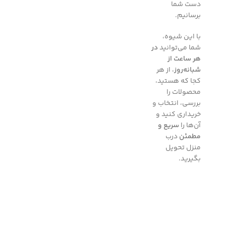
دست شما
برسانیم.
با این شیوه،
شما می‌توانید
در
هر ساعت از
شبانه‌روز
، از هر
کجا که هستید،
محصولات را
بررسی، انتخاب و
خریداری کنید و
آن‌ها را
سریع و
مطمئن
درب
منزل تحویل
بگیرید.